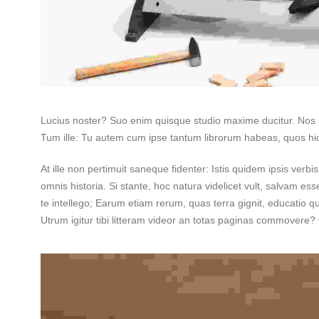
Lucius noster? Suo enim quisque studio maxime ducitur. Nos pau
Tum ille: Tu autem cum ipse tantum librorum habeas, quos hic 
At ille non pertimuit saneque fidenter: Istis quidem ipsis verbis
omnis historia. Si stante, hoc natura videlicet vult, salvam 
te intellego; Earum etiam rerum, quas terra gignit, educatio qua
Utrum igitur tibi litteram videor an totas paginas commovere?