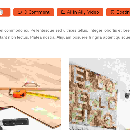
0 Comment
All In All
Video
Boati
 vel commodo ex. Pellentesque sed ultrices tellus. Integer lobortis et l
tant nibh lectus. Platea nostra. Aliquam posuere fringilla aptent quisqu