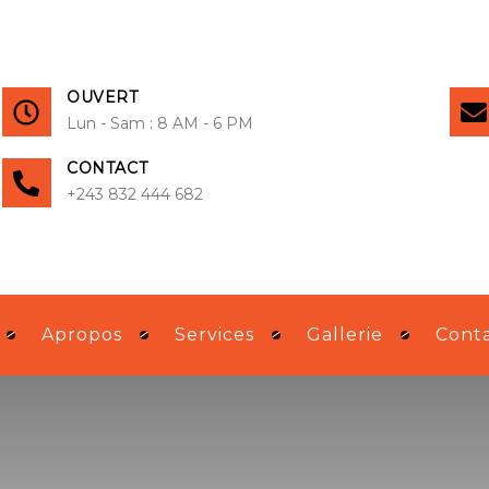
OUVERT
Lun - Sam : 8 AM - 6 PM
CONTACT
+243 832 444 682
Apropos
Services
Gallerie
Cont
Climatisation
Energie Solaire