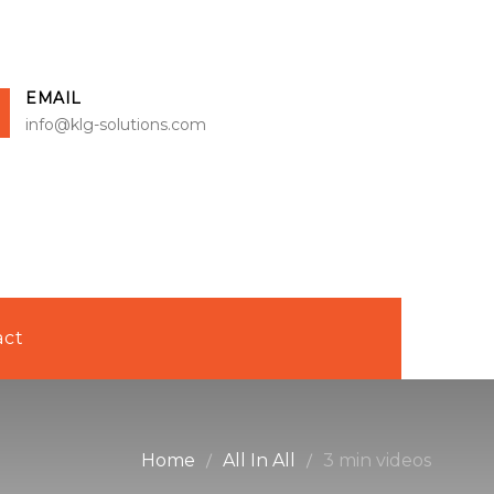
EMAIL
info@klg-solutions.com
act
Home
All In All
3 min videos