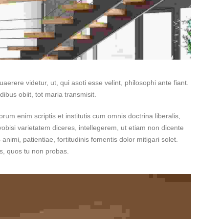
ere videtur, ut, qui asoti esse velint, philosophi ante fiant.
bus obiit, tot maria transmisit.
orum enim scriptis et institutis cum omnis doctrina liberalis,
obisi varietatem diceres, intellegerem, ut etiam non dicente
imi, patientiae, fortitudinis fomentis dolor mitigari solet.
es, quos tu non probas.