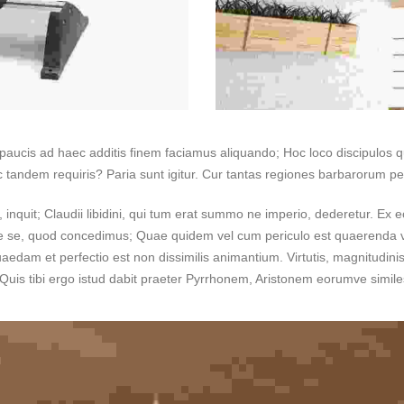
cis ad haec additis finem faciamus aliquando; Hoc loco discipulos quaer
tandem requiris? Paria sunt igitur. Cur tantas regiones barbarorum pedi
, inquit; Claudii libidini, qui tum erat summo ne imperio, dederetur. Ex e
esse se, quod concedimus; Quae quidem vel cum periculo est quaerenda v
edam et perfectio est non dissimilis animantium. Virtutis, magnitudinis an
 Quis tibi ergo istud dabit praeter Pyrrhonem, Aristonem eorumve simil