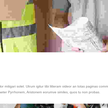
 dolor mitigari solet. Utrum igitur tibi litteram videor an totas paginas
 praeter Pyrrhonem, Aristonem eorumve similes, quos tu non probas.